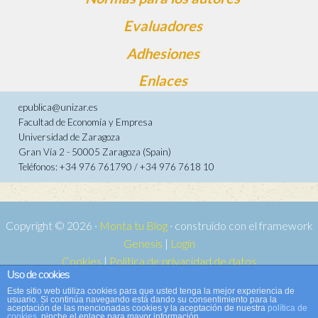
Evaluadores
Adhesiones
Enlaces
epublica@unizar.es
Facultad de Economía y Empresa
Universidad de Zaragoza
Gran Vía 2 - 50005 Zaragoza (Spain)
Teléfonos: +34 976 761790 / +34 976 7618 10
Copyright © 2026 ·
Monta tu Blog
· construido con el framework
Genesis
|
Login
Cookies
|
Política de privacidad de datos
Uso de cookies
Copyright © 2026 ·
Tema para e-publica 2
on
Genesis Framework
·
Este sitio web utiliza cookies para que usted tenga la mejor experiencia de
WordPress
·
Acceder
usuario. Si continúa navegando está dando su consentimiento para la
aceptación de las mencionadas cookies y la aceptación de nuestra
política de
cookies
, pinche el enlace para mayor información.