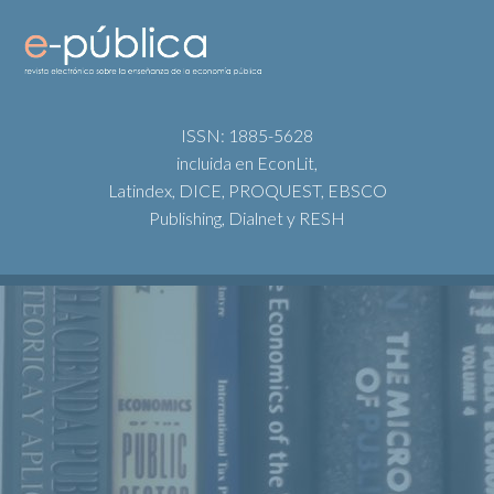
ISSN: 1885-5628
incluida en EconLit,
Latindex, DICE, PROQUEST, EBSCO
Publishing, Dialnet y RESH