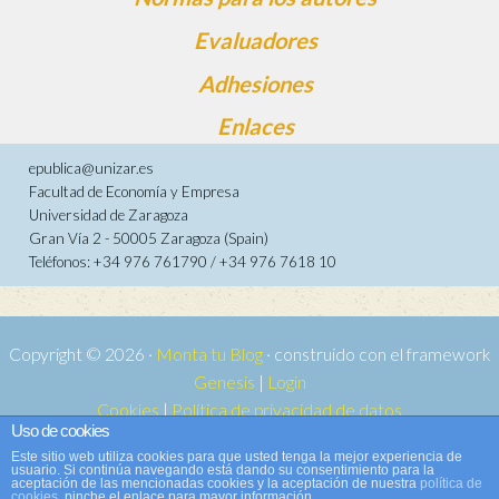
Evaluadores
Adhesiones
Enlaces
epublica@unizar.es
Facultad de Economía y Empresa
Universidad de Zaragoza
Gran Vía 2 - 50005 Zaragoza (Spain)
Teléfonos: +34 976 761790 / +34 976 7618 10
Copyright © 2026 ·
Monta tu Blog
· construido con el framework
Genesis
|
Login
Cookies
|
Política de privacidad de datos
Uso de cookies
Copyright © 2026 ·
Tema para e-publica 2
on
Genesis Framework
·
Este sitio web utiliza cookies para que usted tenga la mejor experiencia de
WordPress
·
Acceder
usuario. Si continúa navegando está dando su consentimiento para la
aceptación de las mencionadas cookies y la aceptación de nuestra
política de
cookies
, pinche el enlace para mayor información.