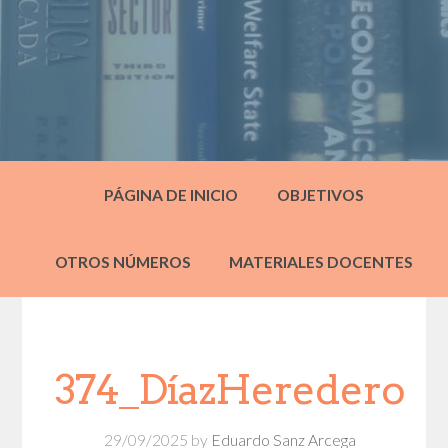
PÁGINA DE INICIO
OBJETIVOS
OTROS NÚMEROS
MATERIALES DOCENTES
374_DíazHeredero
29/09/2025
by
Eduardo Sanz Arcega