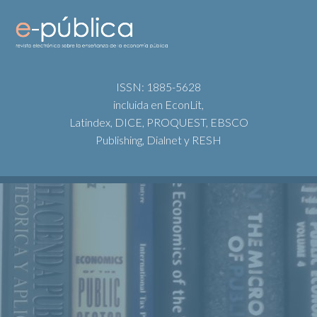
ISSN: 1885-5628
incluida en EconLit,
Latindex, DICE, PROQUEST, EBSCO
Publishing, Dialnet y RESH