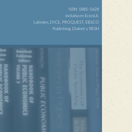
ISSN: 1885-5628
incluida en EconLit,
Latindex, DICE, PROQUEST, EBSCO
Publishing, Dialnet y RESH