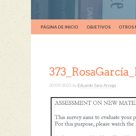
PÁGINA DE INICIO
OBJETIVOS
OTROS
373_RosaGarcía
20/09/2025
by
Eduardo Sanz Arcega