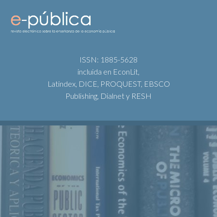
ISSN: 1885-5628
incluida en EconLit,
Latindex, DICE, PROQUEST, EBSCO
Publishing, Dialnet y RESH