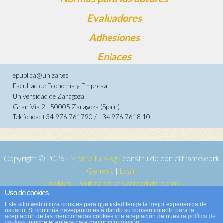
Evaluadores
Adhesiones
Enlaces
epublica@unizar.es
Facultad de Economía y Empresa
Universidad de Zaragoza
Gran Vía 2 - 50005 Zaragoza (Spain)
Teléfonos: +34 976 761790 / +34 976 7618 10
Copyright © 2026 ·
Monta tu Blog
· construido con el framework
Genesis
|
Login
Cookies
|
Política de privacidad de datos
Uso de cookies
Copyright © 2026 ·
Tema para e-publica 2
on
Genesis Framework
·
Este sitio web utiliza cookies para que usted tenga la mejor experiencia de
WordPress
·
Acceder
usuario. Si continúa navegando está dando su consentimiento para la
aceptación de las mencionadas cookies y la aceptación de nuestra
política de
cookies
, pinche el enlace para mayor información.