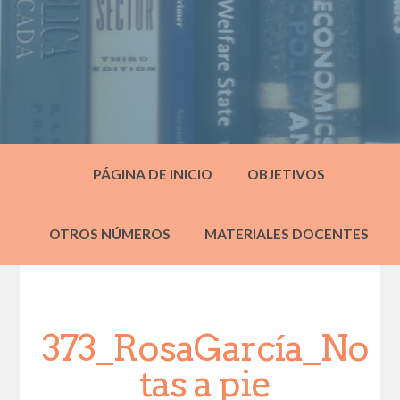
PÁGINA DE INICIO
OBJETIVOS
OTROS NÚMEROS
MATERIALES DOCENTES
373_RosaGarcía_No
tas a pie