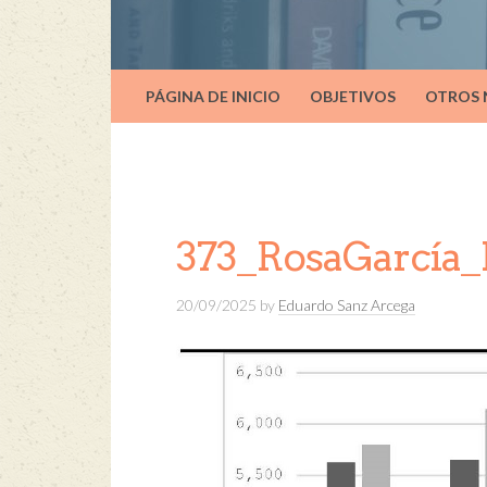
PÁGINA DE INICIO
OBJETIVOS
OTROS
373_RosaGarcía_
20/09/2025
by
Eduardo Sanz Arcega