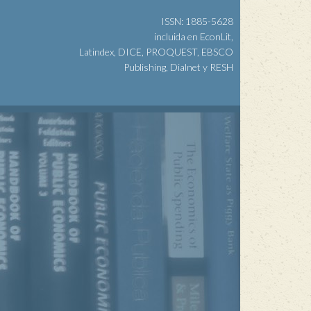
ISSN: 1885-5628
incluida en EconLit,
Latindex, DICE, PROQUEST, EBSCO
Publishing, Dialnet y RESH