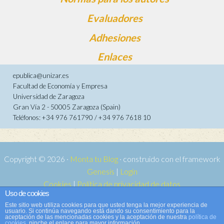
Evaluadores
Adhesiones
Enlaces
epublica@unizar.es
Facultad de Economía y Empresa
Universidad de Zaragoza
Gran Vía 2 - 50005 Zaragoza (Spain)
Teléfonos: +34 976 761790 / +34 976 7618 10
Copyright © 2026 ·
Monta tu Blog
· construido con el framework
Genesis
|
Login
Cookies
|
Política de privacidad de datos
Uso de cookies
Copyright © 2026 ·
Tema para e-publica 2
on
Genesis Framework
·
Este sitio web utiliza cookies para que usted tenga la mejor experiencia de
WordPress
·
Acceder
usuario. Si continúa navegando está dando su consentimiento para la
aceptación de las mencionadas cookies y la aceptación de nuestra
política de
cookies
, pinche el enlace para mayor información.