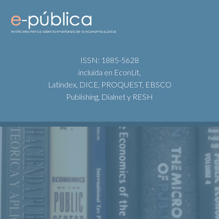
ISSN: 1885-5628
incluida en EconLit,
Latindex, DICE, PROQUEST, EBSCO
Publishing, Dialnet y RESH