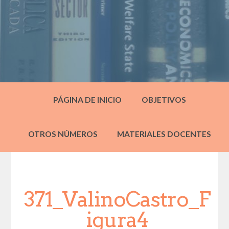
PÁGINA DE INICIO
OBJETIVOS
OTROS NÚMEROS
MATERIALES DOCENTES
371_ValinoCastro_F
igura4