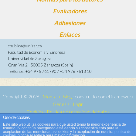
Evaluadores
Adhesiones
Enlaces
epublica@unizar.es
Facultad de Economía y Empresa
Universidad de Zaragoza
Gran Vía 2 - 50005 Zaragoza (Spain)
Teléfonos: +34 976 761790 / +34 976 7618 10
Copyright © 2026 ·
Monta tu Blog
· construido con el framework
Genesis
|
Login
Cookies
|
Política de privacidad de datos
Uso de cookies
Copyright © 2026 ·
Tema para e-publica 2
on
Genesis Framework
·
Este sitio web utiliza cookies para que usted tenga la mejor experiencia de
WordPress
·
Acceder
usuario. Si continúa navegando está dando su consentimiento para la
aceptación de las mencionadas cookies y la aceptación de nuestra
política de
cookies
, pinche el enlace para mayor información.