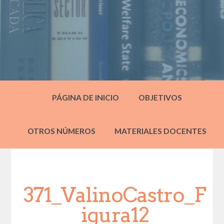
PÁGINA DE INICIO
OBJETIVOS
OTROS NÚMEROS
MATERIALES DOCENTES
371_ValinoCastro_F
igura12