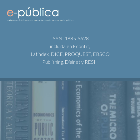
ISSN: 1885-5628
incluida en EconLit,
Latindex, DICE, PROQUEST, EBSCO
Publishing, Dialnet y RESH