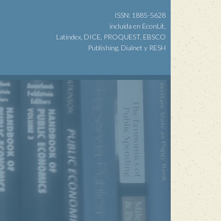
ISSN: 1885-5628
incluida en EconLit,
Latindex, DICE, PROQUEST, EBSCO
Publishing, Dialnet y RESH