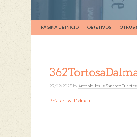
PÁGINA DE INICIO
OBJETIVOS
OTROS
362TortosaDalm
27/02/2025
by
Antonio Jesús Sánchez Fuentes
362TortosaDalmau