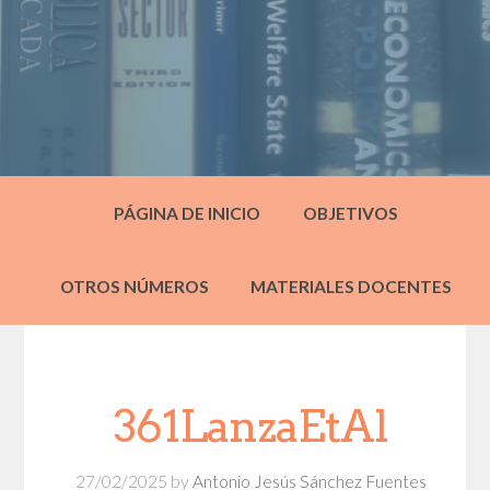
PÁGINA DE INICIO
OBJETIVOS
OTROS NÚMEROS
MATERIALES DOCENTES
361LanzaEtAl
27/02/2025
by
Antonio Jesús Sánchez Fuentes