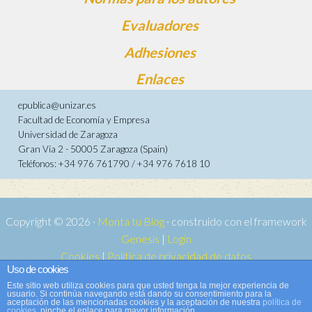
Evaluadores
Adhesiones
Enlaces
epublica@unizar.es
Facultad de Economía y Empresa
Universidad de Zaragoza
Gran Vía 2 - 50005 Zaragoza (Spain)
Teléfonos: +34 976 761790 / +34 976 7618 10
Copyright © 2026 ·
Monta tu Blog
· construido con el framework
Genesis
|
Login
Cookies
|
Política de privacidad de datos
Uso de cookies
Copyright © 2026 ·
Tema para e-publica 2
on
Genesis Framework
·
Este sitio web utiliza cookies para que usted tenga la mejor experiencia de
WordPress
·
Acceder
usuario. Si continúa navegando está dando su consentimiento para la
aceptación de las mencionadas cookies y la aceptación de nuestra
política de
cookies
, pinche el enlace para mayor información.