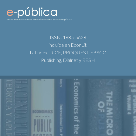
ISSN: 1885-5628
incluida en EconLit,
Latindex, DICE, PROQUEST, EBSCO
Publishing, Dialnet y RESH