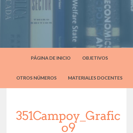
PÁGINA DE INICIO
OBJETIVOS
OTROS NÚMEROS
MATERIALES DOCENTES
351Campoy_Grafic
o9