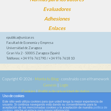
Evaluadores
Adhesiones
Enlaces
epublica@unizar.es
Facultad de Economía y Empresa
Universidad de Zaragoza
Gran Vía 2 - 50005 Zaragoza (Spain)
Teléfonos: +34 976 761790 / +34 976 7618 10
Copyright © 2026 ·
Monta tu Blog
· construido con el framework
Genesis
|
Login
Cookies
|
Política de privacidad de datos
Uso de cookies
Copyright © 2026 ·
Tema para e-publica 2
on
Genesis Framework
·
Este sitio web utiliza cookies para que usted tenga la mejor experiencia de
WordPress
·
Acceder
usuario. Si continúa navegando está dando su consentimiento para la
aceptación de las mencionadas cookies y la aceptación de nuestra
política de
cookies
, pinche el enlace para mayor información.