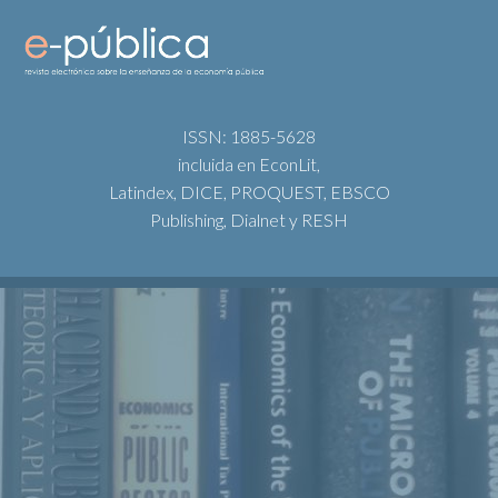
ISSN: 1885-5628
incluida en EconLit,
Latindex, DICE, PROQUEST, EBSCO
Publishing, Dialnet y RESH