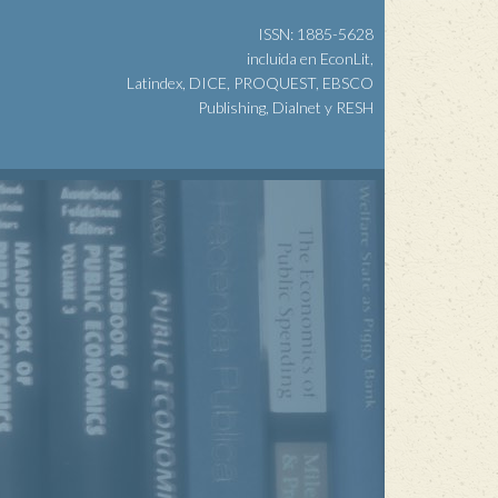
ISSN: 1885-5628
incluida en EconLit,
Latindex, DICE, PROQUEST, EBSCO
Publishing, Dialnet y RESH