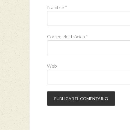
Nombre
*
Correo electrónico
*
Web