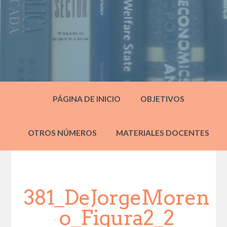
PÁGINA DE INICIO
OBJETIVOS
OTROS NÚMEROS
MATERIALES DOCENTES
381_DeJorgeMoren
o_Figura2_2