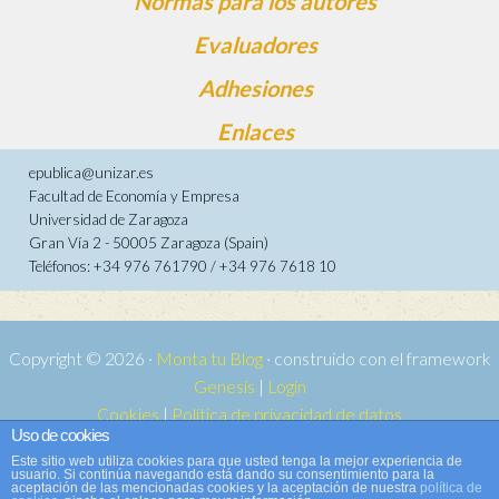
Normas para los autores
Evaluadores
Adhesiones
Enlaces
epublica@unizar.es
Facultad de Economía y Empresa
Universidad de Zaragoza
Gran Vía 2 - 50005 Zaragoza (Spain)
Teléfonos: +34 976 761790 / +34 976 7618 10
Copyright © 2026 ·
Monta tu Blog
· construido con el framework
Genesis
|
Login
Cookies
|
Política de privacidad de datos
Uso de cookies
Copyright © 2026 ·
Tema para e-publica 2
on
Genesis Framework
·
Este sitio web utiliza cookies para que usted tenga la mejor experiencia de
WordPress
·
Acceder
usuario. Si continúa navegando está dando su consentimiento para la
aceptación de las mencionadas cookies y la aceptación de nuestra
política de