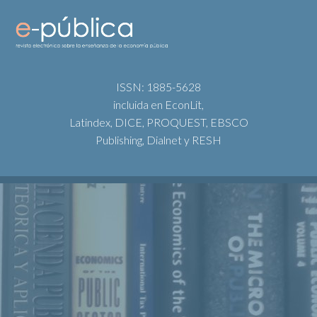
ISSN: 1885-5628
incluida en EconLit,
Latindex, DICE, PROQUEST, EBSCO
Publishing, Dialnet y RESH