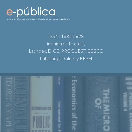
ISSN: 1885-5628
incluida en EconLit,
Latindex, DICE, PROQUEST, EBSCO
Publishing, Dialnet y RESH