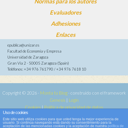
Normas para los autores
Evaluadores
Adhesiones
Enlaces
epublica@unizar.es
Facultad de Economía y Empresa
Universidad de Zaragoza
Gran Vía 2 - 50005 Zaragoza (Spain)
Teléfonos: +34 976 761790 / +34 976 7618 10
Copyright © 2026 ·
Monta tu Blog
· construido con el framework
Genesis
|
Login
Cookies
|
Política de privacidad de datos
Uso de cookies
Copyright © 2026 ·
Tema para e-publica 2
on
Genesis Framework
·
Este sitio web utiliza cookies para que usted tenga la mejor experiencia de
WordPress
·
Acceder
usuario. Si continúa navegando está dando su consentimiento para la
aceptación de las mencionadas cookies y la aceptación de nuestra
política de