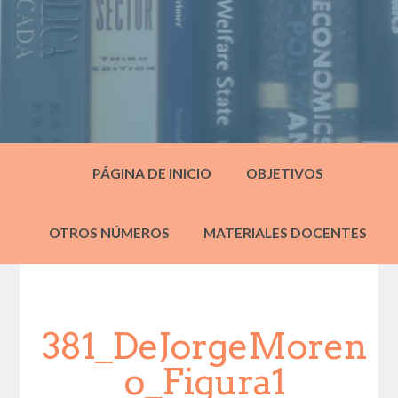
PÁGINA DE INICIO
OBJETIVOS
OTROS NÚMEROS
MATERIALES DOCENTES
381_DeJorgeMoren
o_Figura1