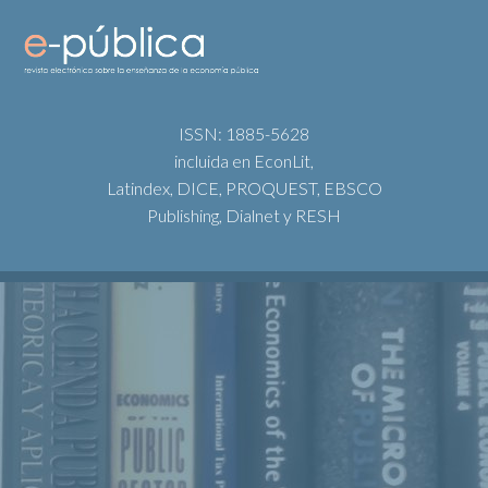
ISSN: 1885-5628
incluida en EconLit,
Latindex, DICE, PROQUEST, EBSCO
Publishing, Dialnet y RESH