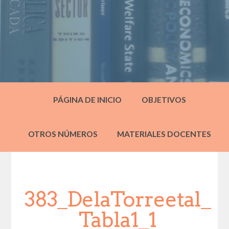
PÁGINA DE INICIO
OBJETIVOS
OTROS NÚMEROS
MATERIALES DOCENTES
383_DelaTorreetal_
Tabla1_1