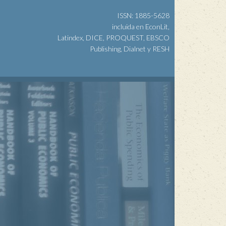
ISSN: 1885-5628
incluida en EconLit,
Latindex, DICE, PROQUEST, EBSCO
Publishing, Dialnet y RESH