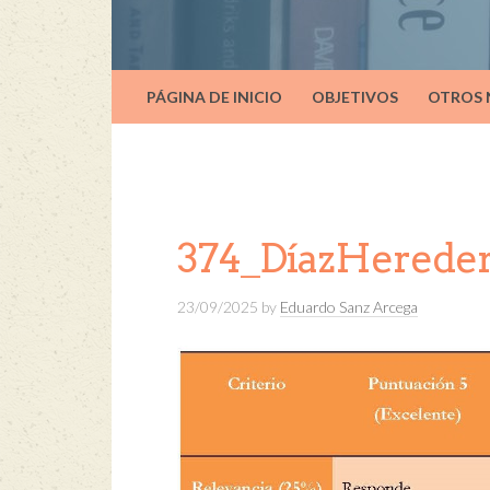
PÁGINA DE INICIO
OBJETIVOS
OTROS
374_DíazHerede
23/09/2025
by
Eduardo Sanz Arcega