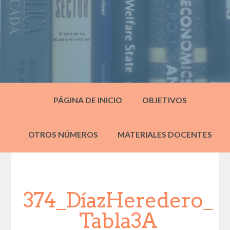
PÁGINA DE INICIO
OBJETIVOS
OTROS NÚMEROS
MATERIALES DOCENTES
374_DíazHeredero_
Tabla3A