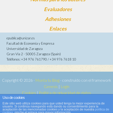
Evaluadores
Adhesiones
Enlaces
epublica@unizar.es
Facultad de Economía y Empresa
Universidad de Zaragoza
Gran Vía 2 - 50005 Zaragoza (Spain)
Teléfonos: +34 976 761790 / +34 976 7618 10
Copyright © 2026 ·
Monta tu Blog
· construido con el framework
Genesis
|
Login
Cookies
|
Política de privacidad de datos
Uso de cookies
Copyright © 2026 ·
Tema para e-publica 2
on
Genesis Framework
·
Este sitio web utiliza cookies para que usted tenga la mejor experiencia de
WordPress
·
Acceder
usuario. Si continúa navegando está dando su consentimiento para la
aceptación de las mencionadas cookies y la aceptación de nuestra
política de
cookies
, pinche el enlace para mayor información.