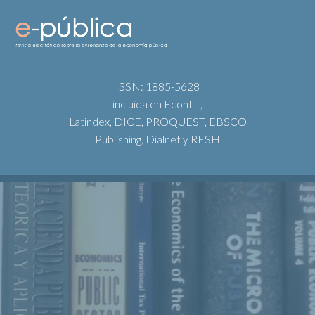
ISSN: 1885-5628
incluida en EconLit,
Latindex, DICE, PROQUEST, EBSCO
Publishing, Dialnet y RESH