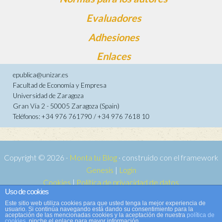
Evaluadores
Adhesiones
Enlaces
epublica@unizar.es
Facultad de Economía y Empresa
Universidad de Zaragoza
Gran Vía 2 - 50005 Zaragoza (Spain)
Teléfonos: +34 976 761790 / +34 976 7618 10
Copyright © 2026 ·
Monta tu Blog
· construido con el framework
Genesis
|
Login
Cookies
|
Política de privacidad de datos
Uso de cookies
Copyright © 2026 ·
Tema para e-publica 2
on
Genesis Framework
·
Este sitio web utiliza cookies para que usted tenga la mejor experiencia de
WordPress
·
Acceder
usuario. Si continúa navegando está dando su consentimiento para la
aceptación de las mencionadas cookies y la aceptación de nuestra
política de
cookies
, pinche el enlace para mayor información.