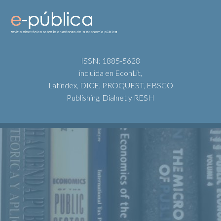
ISSN: 1885-5628
incluida en EconLit,
Latindex, DICE, PROQUEST, EBSCO
Publishing, Dialnet y RESH