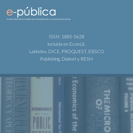
ISSN: 1885-5628
incluida en EconLit,
Latindex, DICE, PROQUEST, EBSCO
Publishing, Dialnet y RESH