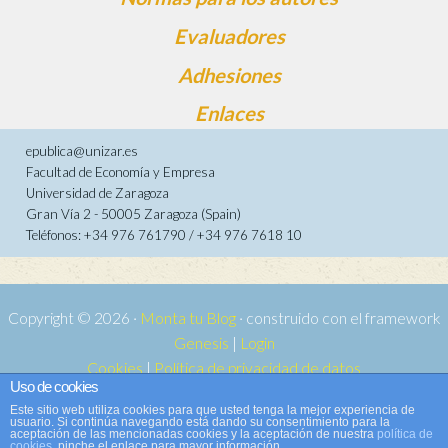
Evaluadores
Adhesiones
Enlaces
epublica@unizar.es
Facultad de Economía y Empresa
Universidad de Zaragoza
Gran Vía 2 - 50005 Zaragoza (Spain)
Teléfonos: +34 976 761790 / +34 976 7618 10
Copyright © 2026 ·
Monta tu Blog
· construido con el framework
Genesis
|
Login
Cookies
|
Política de privacidad de datos
Uso de cookies
Copyright © 2026 ·
Tema para e-publica 2
on
Genesis Framework
·
Este sitio web utiliza cookies para que usted tenga la mejor experiencia de
WordPress
·
Acceder
usuario. Si continúa navegando está dando su consentimiento para la
aceptación de las mencionadas cookies y la aceptación de nuestra
política de
cookies
, pinche el enlace para mayor información.