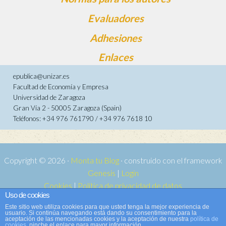
Evaluadores
Adhesiones
Enlaces
epublica@unizar.es
Facultad de Economía y Empresa
Universidad de Zaragoza
Gran Vía 2 - 50005 Zaragoza (Spain)
Teléfonos: +34 976 761790 / +34 976 7618 10
Copyright © 2026 ·
Monta tu Blog
· construido con el framework
Genesis
|
Login
Cookies
|
Política de privacidad de datos
Uso de cookies
Copyright © 2026 ·
Tema para e-publica 2
on
Genesis Framework
·
Este sitio web utiliza cookies para que usted tenga la mejor experiencia de
WordPress
·
Acceder
usuario. Si continúa navegando está dando su consentimiento para la
aceptación de las mencionadas cookies y la aceptación de nuestra
política de
cookies
, pinche el enlace para mayor información.