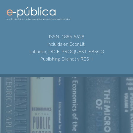
ISSN: 1885-5628
incluida en EconLit,
Latindex, DICE, PROQUEST, EBSCO
Publishing, Dialnet y RESH