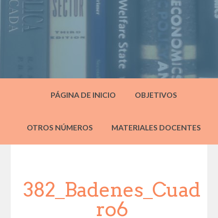
PÁGINA DE INICIO
OBJETIVOS
OTROS NÚMEROS
MATERIALES DOCENTES
382_Badenes_Cuad
ro6