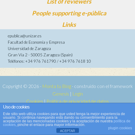
List of reviewers
People supporting e-pública
Links
epublica@unizar.es
Facultad de Economía y Empresa
Universidad de Zaragoza
Gran Vía 2 - 50005 Zaragoza (Spain)
Teléfonos: +34 976 761790 / +34 976 7618 10
Copyright © 2026 ·
Monta tu Blog
· construido con el framework
Genesis
|
Login
Cookies
|
Política de privacidad de datos
Uso de cookies
Copyright © 2026 ·
Tema para e-publica 2
on
Genesis Framework
·
Este sitio web utiliza cookies para que usted tenga la mejor experiencia de
WordPress
·
Log in
usuario. Si continúa navegando está dando su consentimiento para la
aceptación de las mencionadas cookies y la aceptación de nuestra
política de
cookies
, pinche el enlace para mayor información.
plugin cookies
ACEPTAR