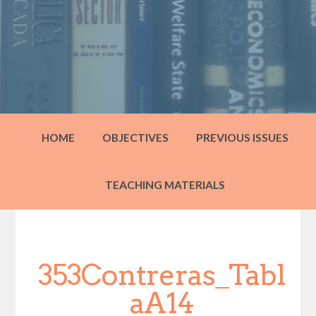
HOME
OBJECTIVES
PREVIOUS ISSUES
TEACHING MATERIALS
353Contreras_Tabl
aA14