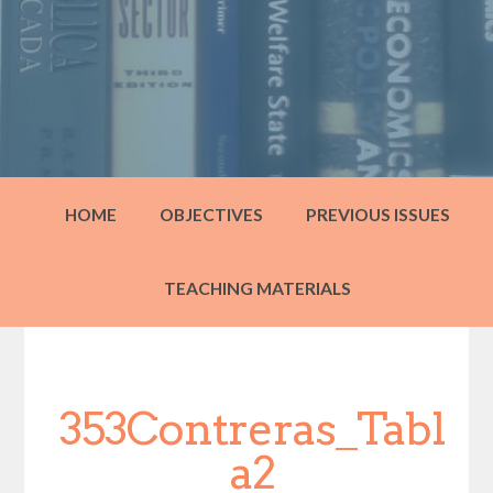
HOME
OBJECTIVES
PREVIOUS ISSUES
TEACHING MATERIALS
353Contreras_Tabl
a2