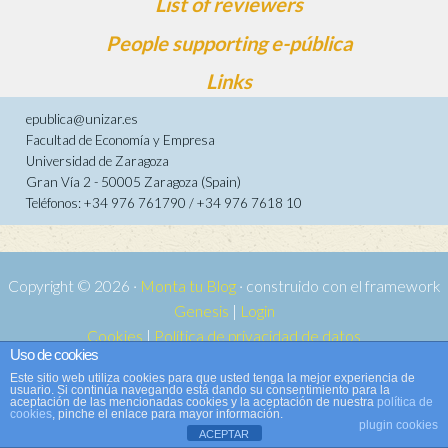
List of reviewers
People supporting e-pública
Links
epublica@unizar.es
Facultad de Economía y Empresa
Universidad de Zaragoza
Gran Vía 2 - 50005 Zaragoza (Spain)
Teléfonos: +34 976 761790 / +34 976 7618 10
Copyright © 2026 ·
Monta tu Blog
· construido con el framework
Genesis
|
Login
Cookies
|
Política de privacidad de datos
Uso de cookies
Copyright © 2026 ·
Tema para e-publica 2
on
Genesis Framework
·
Este sitio web utiliza cookies para que usted tenga la mejor experiencia de
WordPress
·
Log in
usuario. Si continúa navegando está dando su consentimiento para la
aceptación de las mencionadas cookies y la aceptación de nuestra
política de
cookies
, pinche el enlace para mayor información.
plugin cookies
ACEPTAR